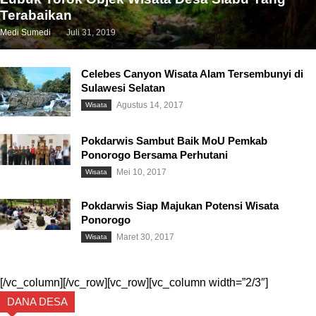
Terabaikan
Medi Sumedi
Juli 31, 2019
Celebes Canyon Wisata Alam Tersembunyi di
Sulawesi Selatan
Agustus 14, 2017
Wisata
Pokdarwis Sambut Baik MoU Pemkab
Ponorogo Bersama Perhutani
Mei 10, 2017
Wisata
Pokdarwis Siap Majukan Potensi Wisata
Ponorogo
Maret 30, 2017
Wisata
[/vc_column][/vc_row][vc_row][vc_column width=”2/3″]
DANA DESA