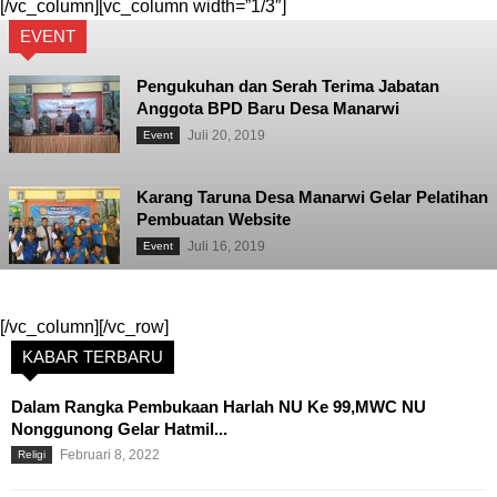
[/vc_column][vc_column width=”1/3″]
EVENT
Pengukuhan dan Serah Terima Jabatan
Anggota BPD Baru Desa Manarwi
Juli 20, 2019
Event
Karang Taruna Desa Manarwi Gelar Pelatihan
Pembuatan Website
Juli 16, 2019
Event
[/vc_column][/vc_row]
KABAR TERBARU
Dalam Rangka Pembukaan Harlah NU Ke 99,MWC NU
Nonggunong Gelar Hatmil...
Februari 8, 2022
Religi