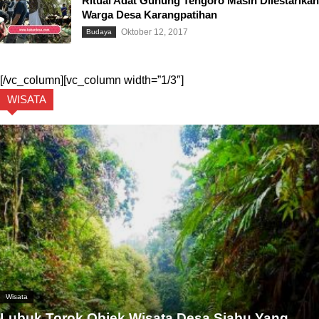
Ritual Adat Gunung Tengoro Masih Dilestarikan
Warga Desa Karangpatihan
Oktober 12, 2017
Budaya
[/vc_column][vc_column width=”1/3″]
WISATA
Wisata
Lubuk Torok Objek Wisata Desa Siabu Yang