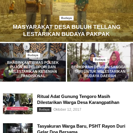
Budaya
MASYARAKAT DESA BULUH TELLANG
LESTARIKAN BUDAYA PAKPAK
Budaya
Budaya
BHABINKAMTIBMAS POLSEK
PUJON INI PELOPORI DAN
BERKIPRAH DENGAN SANGGAR
MELESTARIKAN KESENIAN
TARI UNTUK MELESTARIKAN
TRADISIONAL
BUDAYA DAERAH
Ritual Adat Gunung Tengoro Masih
Dilestarikan Warga Desa Karangpatihan
Oktober 12, 2017
Budaya
Tasyakuran Warga Baru, PSHT Rayon Duri
Gelar Doa Bersama