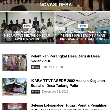
INOVASI DESA
Berita
Berita
ELEMEN WARGA DESA
GELAR MUSRENBANGDES 2018,
KECAMATAN BELITANG KECAM
PEMDES SUMBERJO SIAPKAN
AKSI TERORISME
PROGRAM KERJA TAHUN 2019
Pelantikan Perangkat Desa Baru di Desa
Sedahkidul
Januari 4, 2018
Berita
IKABA TTNT ASEDE 2002 Adakan Kegiatan
Sosial di Desa Tadang Palie
Desember 23, 2017
Berita
Selesai Laksanakan Tugas, Panitia Pemilihan