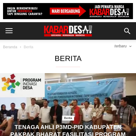
terbaru
Beranda
Berita
BERITA
Berita
TENAGA AHLI P3MD-PID KABUPATEN
PAKPAK BHARAT FASILITASI PROGRAM