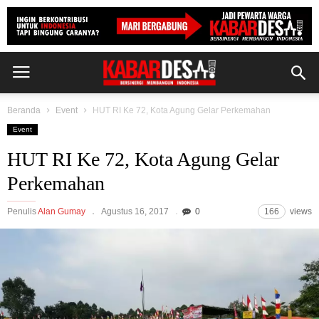
Beranda
Event
HUT RI Ke 72, Kota Agung Gelar Perkemahan
Event
HUT RI Ke 72, Kota Agung Gelar
Perkemahan
Penulis
Alan Gumay
Agustus 16, 2017
0
166
views