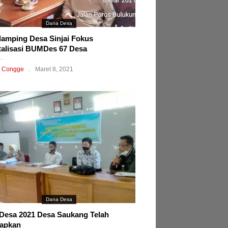
Dana Desa
amping Desa Sinjai Fokus
talisasi BUMDes 67 Desa
 Congge
Maret 8, 2021
Dana Desa
esa 2021 Desa Saukang Telah
tapkan