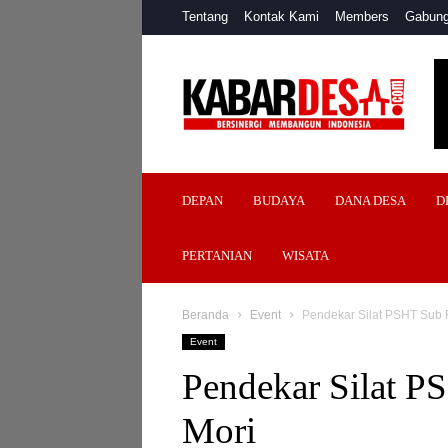
Tentang
Kontak Kami
Members
Gabung
Kabar
Desa
DEPAN
BUDAYA
DANA DESA
D
PERTANIAN
WISATA
Beranda
Event
Pendekar Silat PSHT Sub 
Event
Pendekar Silat P
Mori