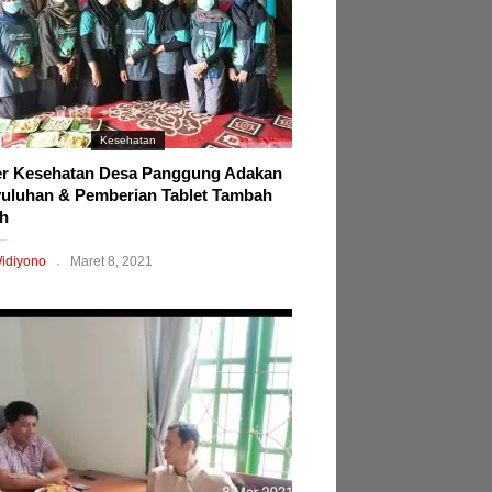
Kesehatan
r Kesehatan Desa Panggung Adakan
uluhan & Pemberian Tablet Tambah
h
idiyono
Maret 8, 2021