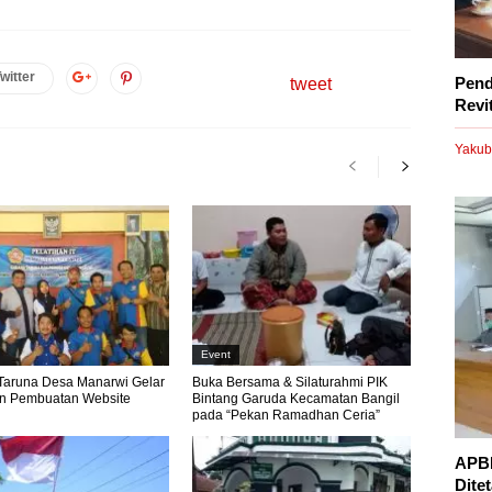
witter
Pend
tweet
Revi
Yakub
Event
Taruna Desa Manarwi Gelar
Buka Bersama & Silaturahmi PIK
an Pembuatan Website
Bintang Garuda Kecamatan Bangil
pada “Pekan Ramadhan Ceria”
APBD
Dite