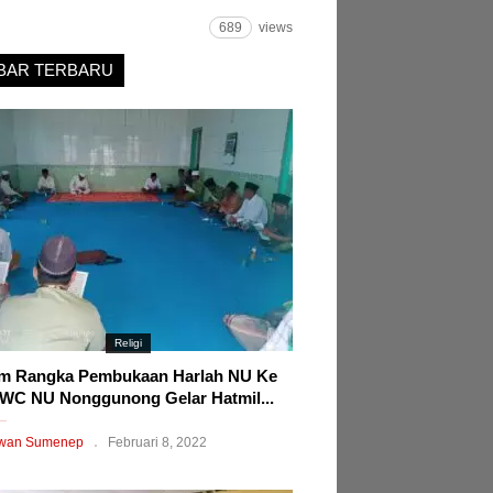
689
views
BAR TERBARU
Religi
m Rangka Pembukaan Harlah NU Ke
WC NU Nonggunong Gelar Hatmil...
wan Sumenep
Februari 8, 2022