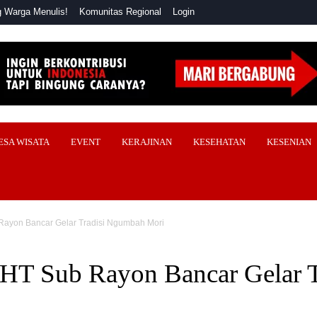
 Warga Menulis!
Komunitas Regional
Login
ESA WISATA
EVENT
KERAJINAN
KESEHATAN
KESENIAN
Rayon Bancar Gelar Tradisi Ngumbah Mori
SHT Sub Rayon Bancar Gelar 