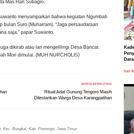
ta Mas Hari Subagio.
Suwanto menyampaikan bahwa kegiatan Ngumbah
tiap bulan Suro (Muharram). “Jaga persaudaraan
a saja,” papar Suwanto.
ga dikirab atau lari mengelilingi Desa Bancar.
Kade
Peny
mbah Mori dimulai. (MUH NURCHOLIS)
Dara
Aan W
BERITA BERIKUTNYA
ihan
Ritual Adat Gunung Tengoro Masih
Dilestarikan Warga Desa Karangpatihan
r, Kec. Bungkal, Kab. Ponorogo, Jawa Timur