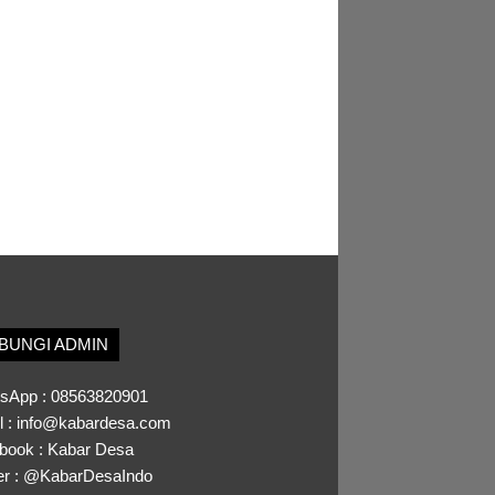
BUNGI ADMIN
sApp :
08563820901
l :
info@kabardesa.com
book :
Kabar Desa
er :
@KabarDesaIndo