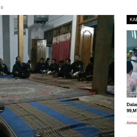
0
KA
Dala
99,M
Asma