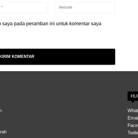
b saya pada peramban ini untuk komentar saya
HU
h
What
Emai
Face
erah
Twitt