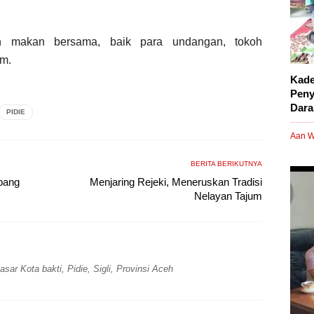
an makan bersama, baik para undangan, tokoh
im.
Kade
Peny
Dara
PIDIE
Aan W
BERITA BERIKUTNYA
bang
Menjaring Rejeki, Meneruskan Tradisi
Nelayan Tajum
ar Kota bakti, Pidie, Sigli, Provinsi Aceh