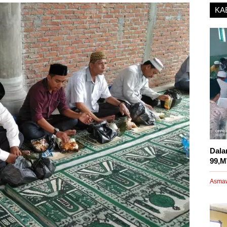
KA
Dala
99,M
Asma