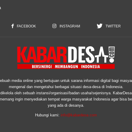
a
FACEBOOK
INSTAGRAM
TWITTER
uah media online yang bertujuan untuk sarana informasi digital bagi masyar
mengenal dan mengetahui berbagai situasi desa-desa di Indonesia.
ikelola oleh sebuah instansi/organisasi/badan usaha/sejenisnya. KabarDesa
 memang ingin menyediakan tempat warga masyarakat Indonesia agar bisa ber
yang ada di desanya.
Hubungi kami:
info@kabardesa.com