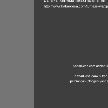
Daftarkan diri Anda melalui halaman ini
http://www.kabardesa.com/jurnalis-warg
KabarDesa.com adalah seb
KabarDesa.com
bukan d
perorangan (blogger) yang