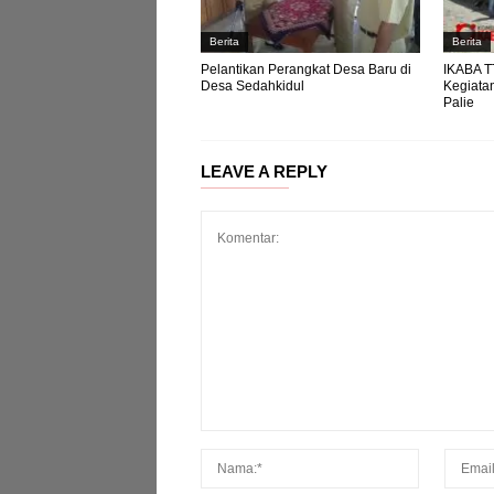
Berita
Berita
Pelantikan Perangkat Desa Baru di
IKABA 
Desa Sedahkidul
Kegiata
Palie
LEAVE A REPLY