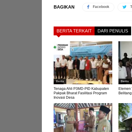
BAGIKAN
Facebook
T
BERITA TERKAIT
DARI PENULIS
Berita
Berita
Tenaga Ahli P3MD-PID Kabupaten
Elemen
Pakpak Bharat Fasilitasi Program
Belitan
Inovasi Desa