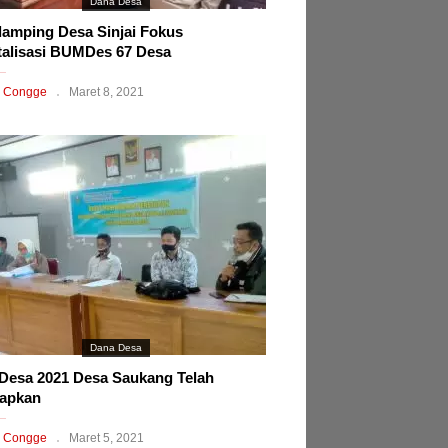
Dana Desa
amping Desa Sinjai Fokus
talisasi BUMDes 67 Desa
 Congge
Maret 8, 2021
Dana Desa
esa 2021 Desa Saukang Telah
tapkan
 Congge
Maret 5, 2021