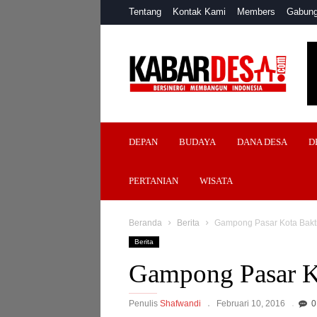
Tentang
Kontak Kami
Members
Gabung
Kabar
Desa
DEPAN
BUDAYA
DANA DESA
D
PERTANIAN
WISATA
Beranda
Berita
Gampong Pasar Kota Bakti
Berita
Gampong Pasar Ko
Penulis
Shafwandi
Februari 10, 2016
0