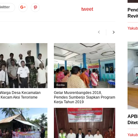
witter
tweet
Pend
Revi
Yakub
Berita
 Warga Desa Kecamatan
Gelar Musrenbangdes 2018,
g Kecam Aksi Terorisme
Pemdes Sumberjo Siapkan Program
Kerja Tahun 2019
APBD
Dite
Yakub