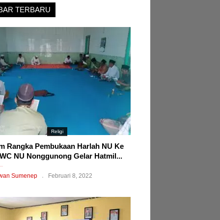
BAR TERBARU
Religi
m Rangka Pembukaan Harlah NU Ke
WC NU Nonggunong Gelar Hatmil...
wan Sumenep
Februari 8, 2022