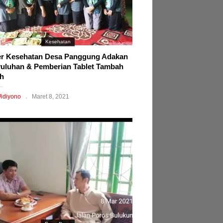
Kesehatan
r Kesehatan Desa Panggung Adakan
uluhan & Pemberian Tablet Tambah
h
idiyono
Maret 8, 2021