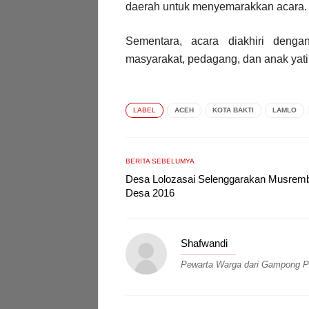
daerah untuk menyemarakkan acara.
Sementara, acara diakhiri deng
masyarakat, pedagang, dan anak yat
LABEL
ACEH
KOTA BAKTI
LAMLO
BERITA SEBELUMYA
Desa Lolozasai Selenggarakan Musrem
Desa 2016
Shafwandi
Pewarta Warga dari Gampong Pas