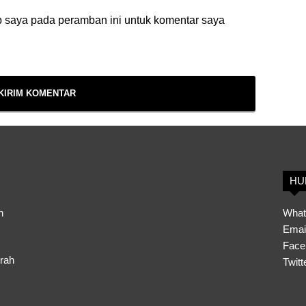
b saya pada peramban ini untuk komentar saya
HU
h
What
Emai
Face
erah
Twitt