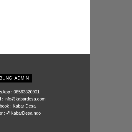
BUNGI ADMIN
sApp :
08563820901
l :
info@kabardesa.com
book :
Kabar Desa
er :
@KabarDesaIndo