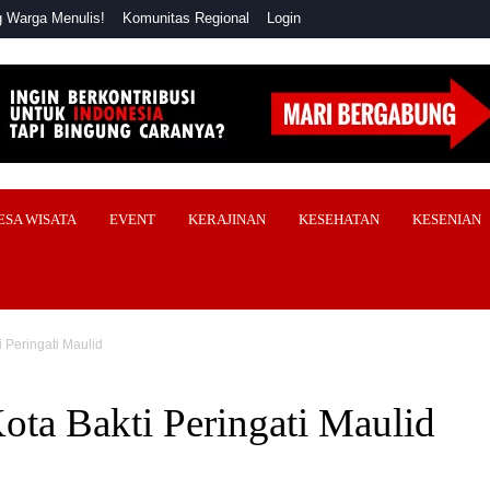
 Warga Menulis!
Komunitas Regional
Login
ESA WISATA
EVENT
KERAJINAN
KESEHATAN
KESENIAN
 Peringati Maulid
ta Bakti Peringati Maulid