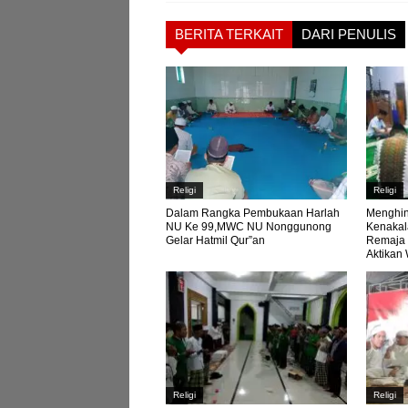
BERITA TERKAIT
DARI PENULIS
Religi
Religi
Menghin
Dalam Rangka Pembukaan Harlah
Kenakal
NU Ke 99,MWC NU Nonggunong
Remaja 
Gelar Hatmil Qur”an
Aktikan
Religi
Religi