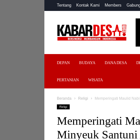
Tentang
Kontak Kami
Members
Gabung
Kabar
Desa
DEPAN
BUDAYA
DANA DESA
D
PERTANIAN
WISATA
Beranda
Religi
Memperingati Maulid Nabi
Religi
Memperingati Ma
Minyeuk Santuni