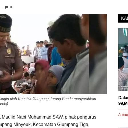
0
KA
Dala
ingin oleh Keuchik Gampong Jurong Pande menyerahkan
99,M
ande)
Asma
 Maulid Nabi Muhammad SAW, pihak pengurus
pang Minyeuk, Kecamatan Glumpang Tiga,