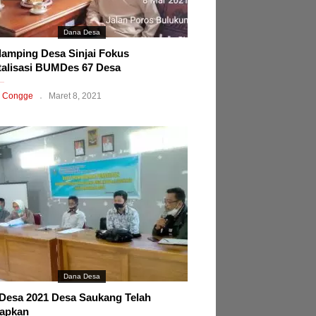
Dana Desa
amping Desa Sinjai Fokus
talisasi BUMDes 67 Desa
 Congge
Maret 8, 2021
Dana Desa
esa 2021 Desa Saukang Telah
tapkan