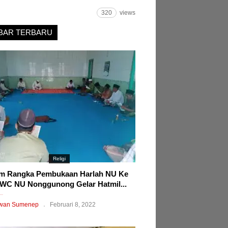
320
views
BAR TERBARU
Religi
m Rangka Pembukaan Harlah NU Ke
WC NU Nonggunong Gelar Hatmil...
wan Sumenep
Februari 8, 2022