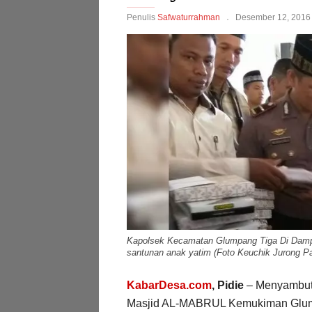
Penulis
Safwaturrahman
Desember 12, 2016
Kapolsek Kecamatan Glumpang Tiga Di Damp
santunan anak yatim (Foto Keuchik Jurong P
KabarDesa.com
, Pidie
– Menyambut
Masjid AL-MABRUL Kemukiman Glum