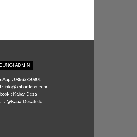
BUNGI ADMIN
sApp :
08563820901
l :
info@kabardesa.com
book :
Kabar Desa
er :
@KabarDesaIndo