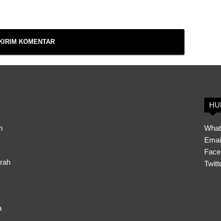
HU
h
What
Emai
Face
erah
Twitt
a