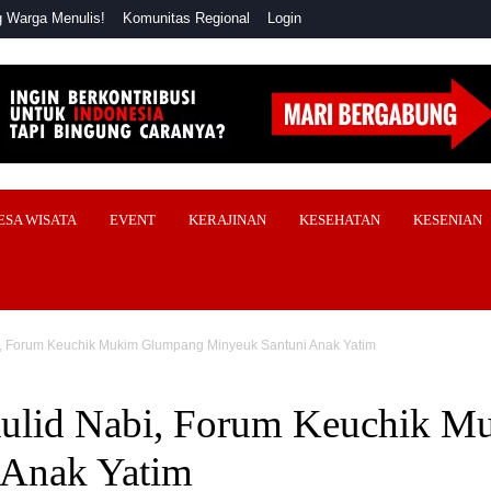
 Warga Menulis!
Komunitas Regional
Login
ESA WISATA
EVENT
KERAJINAN
KESEHATAN
KESENIAN
, Forum Keuchik Mukim Glumpang Minyeuk Santuni Anak Yatim
ulid Nabi, Forum Keuchik 
 Anak Yatim