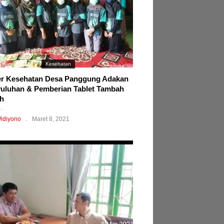
Kesehatan
r Kesehatan Desa Panggung Adakan
uluhan & Pemberian Tablet Tambah
h
idiyono
Maret 8, 2021