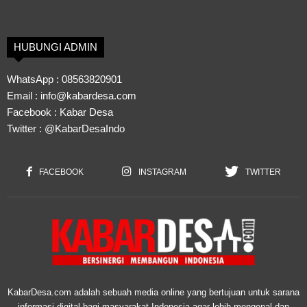
HUBUNGI ADMIN
WhatsApp :
08563820901
Email :
info@kabardesa.com
Facebook :
Kabar Desa
Twitter :
@KabarDesaIndo
FACEBOOK
INSTAGRAM
TWITTER
KabarDesa.com adalah sebuah media online yang bertujuan untuk sarana
informasi digital bagi masyarakat Indonesia agar lebih mengenal dan