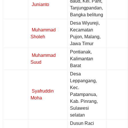
daud, Kel. Parit,
Junianto
Tanjungpandan,
Bangka belitung
Desa Wiyureji,
Muhammad
Kecamatan
Sholeh
Pujon, Malang,
Jawa Timur
Pontianak,
Muhammad
Kalimantan
Suud
Barat
Desa
Leppangang,
Kec.
Syafruddin
Patampanua,
Moha
Kab. Pinrang,
Sulawesi
selatan
Dusun Raci