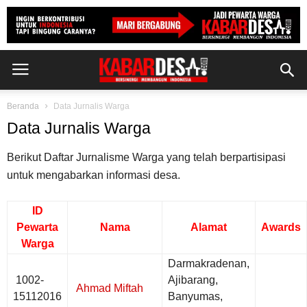
Beranda
Data Jurnalis Warga
Data Jurnalis Warga
Berikut Daftar Jurnalisme Warga yang telah berpartisipasi
untuk mengabarkan informasi desa.
ID
Pewarta
Nama
Alamat
Awards
Warga
Darmakradenan,
1002-
Ajibarang,
Ahmad Miftah
15112016
Banyumas,