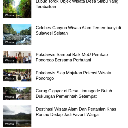
Lubuk Torok Objek Wisata Desa Siabu Yang
Terabaikan
Wisata
Celebes Canyon Wisata Alam Tersembunyi di
Sulawesi Selatan
Wisata
Pokdarwis Sambut Baik MoU Pemkab
Ponorogo Bersama Perhutani
Wisata
Pokdarwis Siap Majukan Potensi Wisata
Ponorogo
Wisata
Curug Cigayor di Desa Limusgede Butuh
Dukungan Pemerintah Setempat
Wisata
Destinasi Wisata Alam Dan Pertanian Khas
Rantau Dedap Jadi Favorit Warga
Wisata