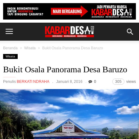
Beranda
Wisata
Bukit Osala Panorama Desa Baruzo
Wisata
Bukit Osala Panorama Desa Baruzo
Penulis
BERKATI NDRAHA
Januari 8, 2016
0
305
views