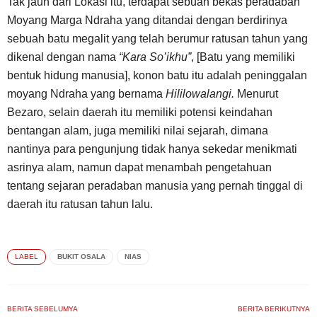
Tak jauh dari Lokasi itu, terdapat sebuah bekas peradaban
Moyang Marga Ndraha yang ditandai dengan berdirinya
sebuah batu megalit yang telah berumur ratusan tahun yang
dikenal dengan nama
“Kara So’ikhu”
, [Batu yang memiliki
bentuk hidung manusia], konon batu itu adalah peninggalan
moyang Ndraha yang bernama
Hililowalangi.
Menurut
Bezaro, selain daerah itu memiliki potensi keindahan
bentangan alam, juga memiliki nilai sejarah, dimana
nantinya para pengunjung tidak hanya sekedar menikmati
asrinya alam, namun dapat menambah pengetahuan
tentang sejaran peradaban manusia yang pernah tinggal di
daerah itu ratusan tahun lalu.
LABEL
BUKIT OSALA
NIAS
BERITA SEBELUMYA
BERITA BERIKUTNYA