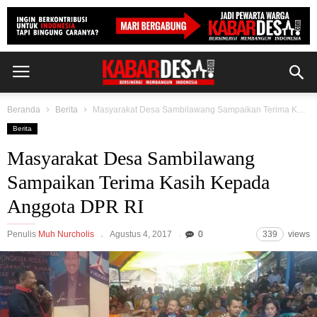
Beranda
Berita
Masyarakat Desa Sambilawang Sampaikan Terima Kasih Kepada Anggota DPR RI
Berita
Masyarakat Desa Sambilawang
Sampaikan Terima Kasih Kepada
Anggota DPR RI
Penulis
Muh Nurcholis
Agustus 4, 2017
0
339
views