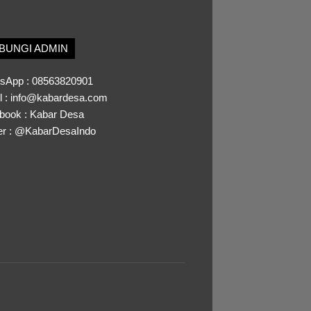
BUNGI ADMIN
sApp :
08563820901
l :
info@kabardesa.com
book :
Kabar Desa
er :
@KabarDesaIndo