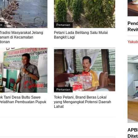
Pend
an
Pertanian
Revi
Tradisi Masyarakat Jelang
Petani Lada Belitang Satu Mulai
anam di Kecamatan
Bangkit Lagi
Yakub
donan
an
Pertanian
k Tani Desa Buttu Sawe
Toko Petani, Brand Beras Lokal
Pelatihan Pembuatan Pupuk
yang Mengangkat Potensi Daerah
Lahat
APBD
Dite