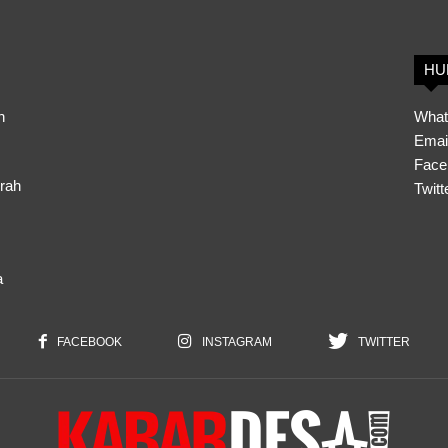
HU
h
What
Emai
Face
erah
Twitt
a
FACEBOOK
INSTAGRAM
TWITTER