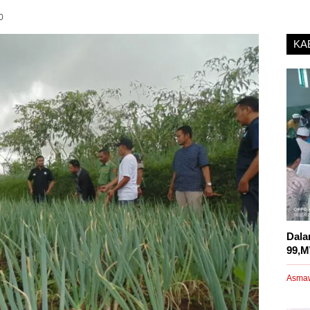
0
KA
Dala
99,M
Asma