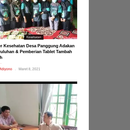
Kesehatan
r Kesehatan Desa Panggung Adakan
uluhan & Pemberian Tablet Tambah
h
idiyono
Maret 8, 2021