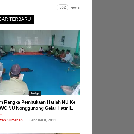
602
views
BAR TERBARU
Religi
m Rangka Pembukaan Harlah NU Ke
WC NU Nonggunong Gelar Hatmil...
wan Sumenep
Februari 8, 2022