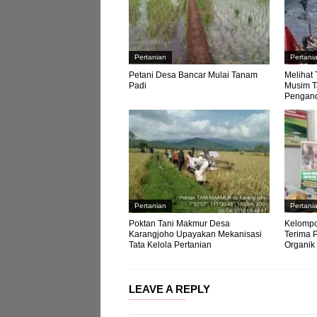
Pertanian
Pertani
Petani Desa Bancar Mulai Tanam
Melihat 
Padi
Musim T
Pengan
Pertanian
Pertani
Poktan Tani Makmur Desa
Kelompo
Karangjoho Upayakan Mekanisasi
Terima 
Tata Kelola Pertanian
Organik
LEAVE A REPLY