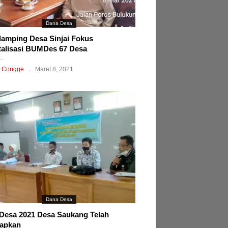
Dana Desa
amping Desa Sinjai Fokus
talisasi BUMDes 67 Desa
 Congge
Maret 8, 2021
Dana Desa
esa 2021 Desa Saukang Telah
tapkan