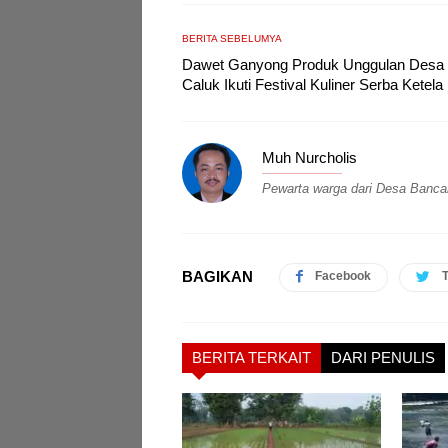
BERITA SEBELUMYA
Dawet Ganyong Produk Unggulan Desa
Caluk Ikuti Festival Kuliner Serba Ketela
Muh Nurcholis
Pewarta warga dari Desa Banca
BAGIKAN
Facebook
T
BERITA TERKAIT
DARI PENULIS