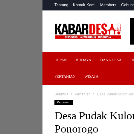
Tentang
Kontak Kami
Members
Gabung
Kabar
Desa
DEPAN
BUDAYA
DANA DESA
D
PERTANIAN
WISATA
Beranda
Pertanian
Desa Pudak Kulon Ter
Pertanian
Desa Pudak Kulon
Ponorogo