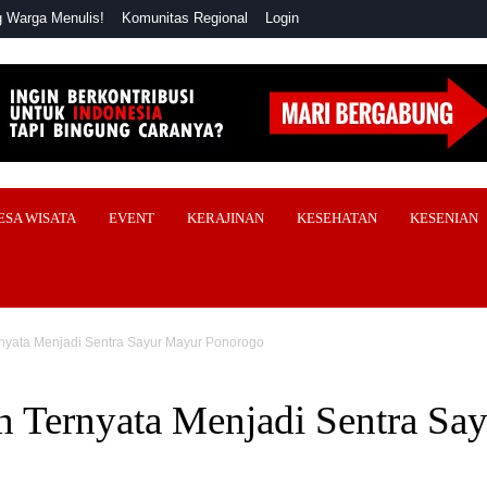
 Warga Menulis!
Komunitas Regional
Login
ESA WISATA
EVENT
KERAJINAN
KESEHATAN
KESENIAN
nyata Menjadi Sentra Sayur Mayur Ponorogo
 Ternyata Menjadi Sentra Sa