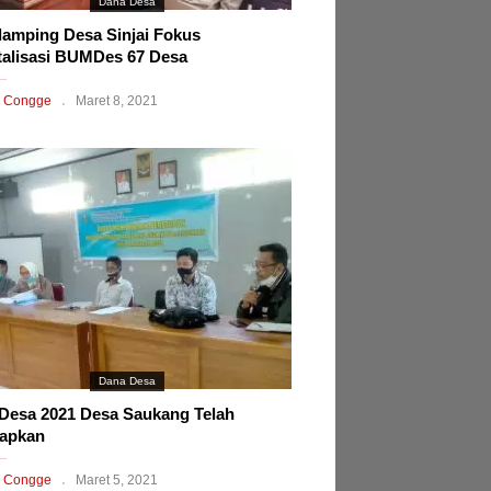
Dana Desa
amping Desa Sinjai Fokus
talisasi BUMDes 67 Desa
 Congge
Maret 8, 2021
Dana Desa
esa 2021 Desa Saukang Telah
tapkan
 Congge
Maret 5, 2021