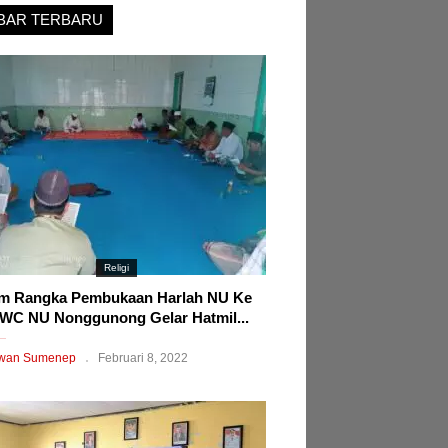
BAR TERBARU
Religi
m Rangka Pembukaan Harlah NU Ke
WC NU Nonggunong Gelar Hatmil...
wan Sumenep
Februari 8, 2022