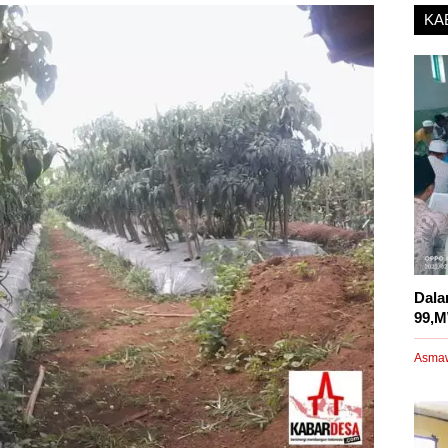
KA
Dala
99,M
Asma