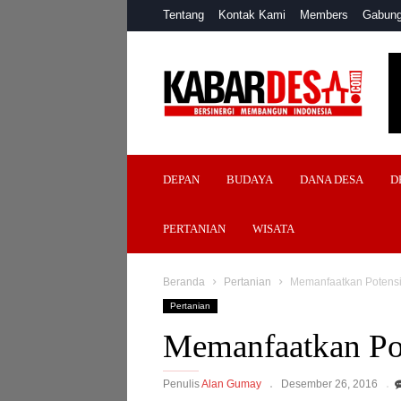
Tentang
Kontak Kami
Members
Gabung
Kabar
Desa
DEPAN
BUDAYA
DANA DESA
D
PERTANIAN
WISATA
Beranda
Pertanian
Memanfaatkan Potensi
Pertanian
Memanfaatkan Pot
Penulis
Alan Gumay
Desember 26, 2016