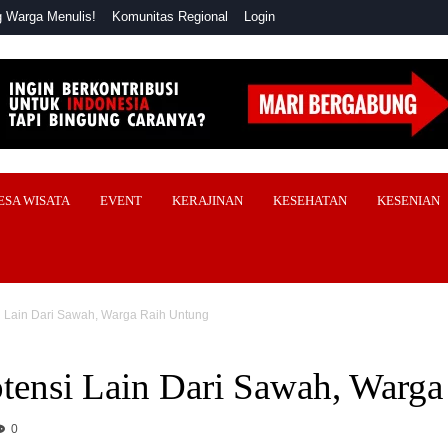
 Warga Menulis!
Komunitas Regional
Login
ESA WISATA
EVENT
KERAJINAN
KESEHATAN
KESENIAN
 Lain Dari Sawah, Warga Raih Untung
ensi Lain Dari Sawah, Warga
0