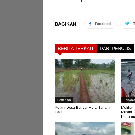
BAGIKAN
Facebook
T
BERITA TERKAIT
DARI PENULIS
Pertanian
Pertani
Petani Desa Bancar Mulai Tanam
Melihat 
Padi
Musim T
Pengan