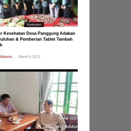
Kesehatan
r Kesehatan Desa Panggung Adakan
uluhan & Pemberian Tablet Tambah
h
idiyono
Maret 8, 2021