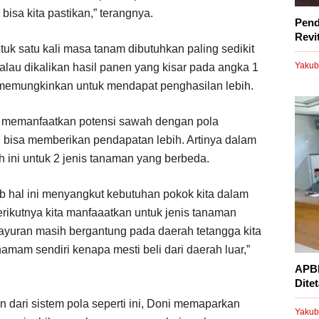
isa kita pastikan,” terangnya.
Pend
Revi
uk satu kali masa tanam dibutuhkan paling sedikit
Yakub
alau dikalikan hasil panen yang kisar pada angka 1
um memungkinkan untuk mendapat penghasilan lebih.
am memanfaatkan potensi sawah dengan pola
n bisa memberikan pendapatan lebih. Artinya dalam
 ini untuk 2 jenis tanaman yang berbeda.
bab hal ini menyangkut kebutuhan pokok kita dalam
rikutnya kita manfaaatkan untuk jenis tanaman
sayuran masih bergantung pada daerah tetangga kita
namam sendiri kenapa mesti beli dari daerah luar,”
APBD
Dite
 dari sistem pola seperti ini, Doni memaparkan
Yakub