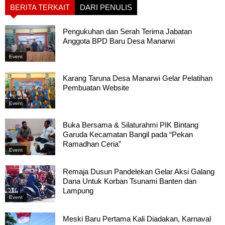
BERITA TERKAIT
DARI PENULIS
Pengukuhan dan Serah Terima Jabatan
Anggota BPD Baru Desa Manarwi
Event
Karang Taruna Desa Manarwi Gelar Pelatihan
Pembuatan Website
Event
Buka Bersama & Silaturahmi PIK Bintang
Garuda Kecamatan Bangil pada “Pekan
Ramadhan Ceria”
Event
Remaja Dusun Pandelekan Gelar Aksi Galang
Dana Untuk Korban Tsunami Banten dan
Lampung
Event
Meski Baru Pertama Kali Diadakan, Karnaval