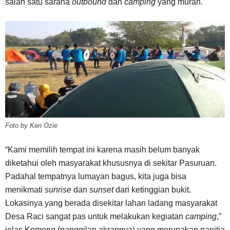
salah satu sarana
outbound
dan
camping
yang murah.
Foto by Ken Ozie
“Kami memilih tempat ini karena masih belum banyak
diketahui oleh masyarakat khususnya di sekitar Pasuruan.
Padahal tempatnya lumayan bagus, kita juga bisa
menikmati
sunrise
dan
sunset
dari ketinggian bukit.
Lokasinya yang berada disekitar lahan ladang masyarakat
Desa Raci sangat pas untuk melakukan kegiatan
camping
,”
jelas Komeng (panggilan akrapnya) yang merupakan panitia