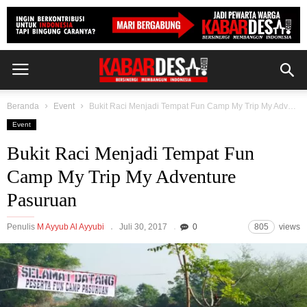
Beranda
Event
Bukit Raci Menjadi Tempat Fun Camp My Trip My Adventure Pasuruan
Event
Bukit Raci Menjadi Tempat Fun
Camp My Trip My Adventure
Pasuruan
Penulis
M Ayyub Al Ayyubi
Juli 30, 2017
0
805
views