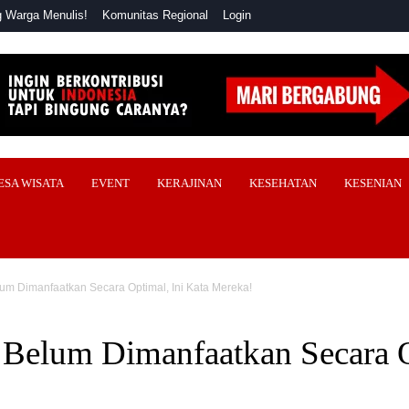
 Warga Menulis!
Komunitas Regional
Login
ESA WISATA
EVENT
KERAJINAN
KESEHATAN
KESENIAN
m Dimanfaatkan Secara Optimal, Ini Kata Mereka!
elum Dimanfaatkan Secara Op