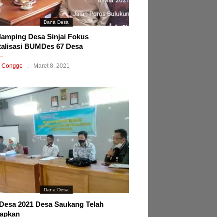
Dana Desa
amping Desa Sinjai Fokus
talisasi BUMDes 67 Desa
 Congge
Maret 8, 2021
Dana Desa
esa 2021 Desa Saukang Telah
tapkan