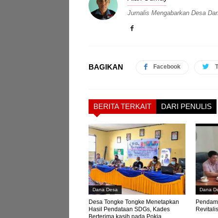
Jurnalis Mengabarkan Desa Da
BAGIKAN
Facebook
T
BERITA TERKAIT
DARI PENULIS
Dana Desa
Dana D
Desa Tongke Tongke Menetapkan
Pendamp
Hasil Pendataan SDGs, Kades
Revital
Berterima kasih pada Pokja