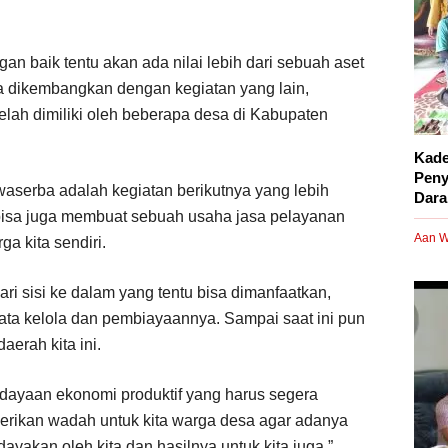
n baik tentu akan ada nilai lebih dari sebuah aset
ya dikembangkan dengan kegiatan yang lain,
elah dimiliki oleh beberapa desa di Kabupaten
Kade
Peny
waserba adalah kegiatan berikutnya yang lebih
Dara
bisa juga membuat sebuah usaha jasa pelayanan
Aan W
ga kita sendiri.
dari sisi ke dalam yang tentu bisa dimanfaatkan,
ata kelola dan pembiayaannya. Sampai saat ini pun
erah kita ini.
dayaan ekonomi produktif yang harus segera
erikan wadah untuk kita warga desa agar adanya
yakan oleh kita dan hasilnya untuk kita juga,”