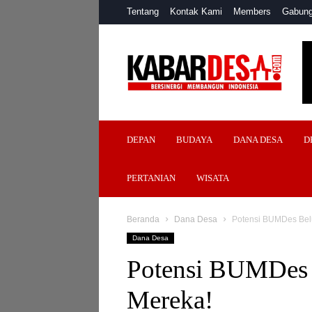
Tentang
Kontak Kami
Members
Gabung
Kabar
Desa
DEPAN
BUDAYA
DANA DESA
D
PERTANIAN
WISATA
Beranda
Dana Desa
Potensi BUMDes Belu
Dana Desa
Potensi BUMDes B
Mereka!