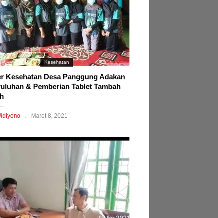
Kesehatan
r Kesehatan Desa Panggung Adakan
uluhan & Pemberian Tablet Tambah
h
idiyono
Maret 8, 2021