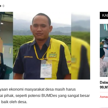
0
KA
Dala
99,M
aan ekonomi masyarakat desa masih harus
gai pihak, seperti potensi BUMDes yang sangat besar
Asma
 baik oleh desa.