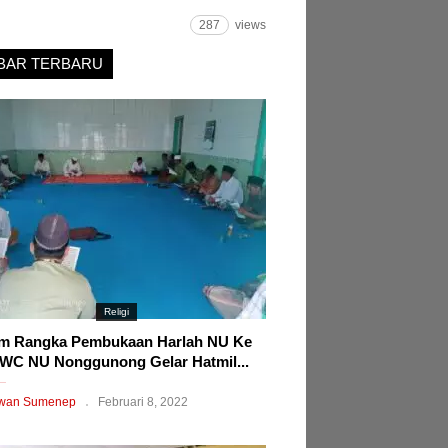
287
views
BAR TERBARU
Religi
m Rangka Pembukaan Harlah NU Ke
WC NU Nonggunong Gelar Hatmil...
wan Sumenep
Februari 8, 2022