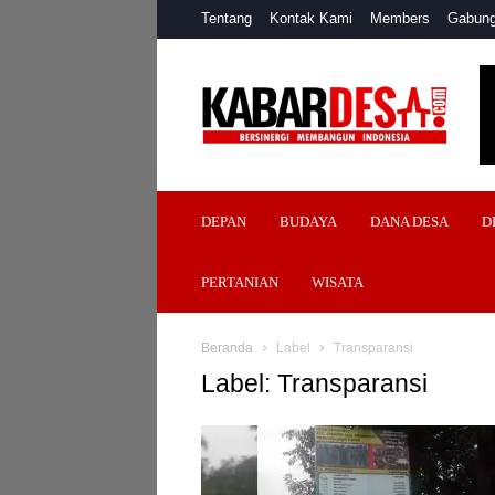
Tentang
Kontak Kami
Members
Gabung
Kabar
Desa
DEPAN
BUDAYA
DANA DESA
D
PERTANIAN
WISATA
Beranda
Label
Transparansi
Label: Transparansi