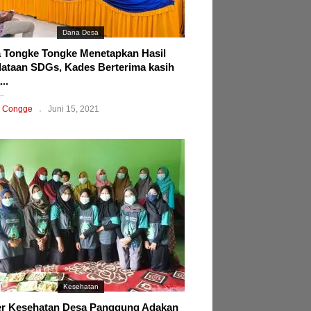
Dana Desa
 Tongke Tongke Menetapkan Hasil
ataan SDGs, Kades Berterima kasih
..
 Congge
Juni 15, 2021
Kesehatan
r Kesehatan Desa Panggung Adakan