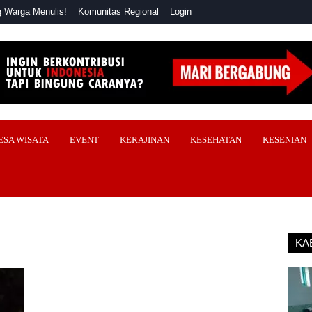
 Warga Menulis!
Komunitas Regional
Login
ESA WISATA
EVENT
KERAJINAN
KESEHATAN
KESENIAN
KA