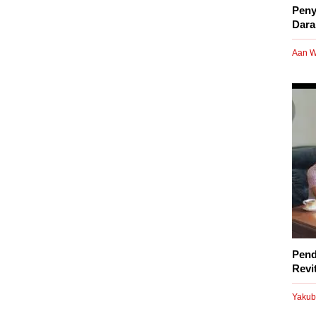
Peny
Dara
Aan W
Pend
Revi
Yakub