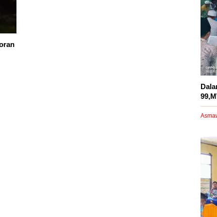
oran
Dala
99,M
Asma