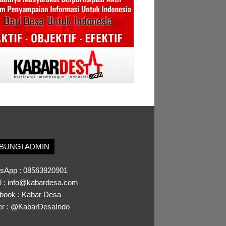
BUNGI ADMIN
sApp :
08563820901
l :
info@kabardesa.com
book :
Kabar Desa
er :
@KabarDesaIndo