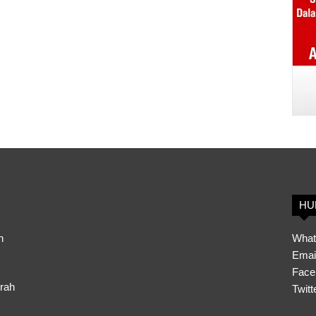
HU
h
What
Emai
Face
erah
Twitt