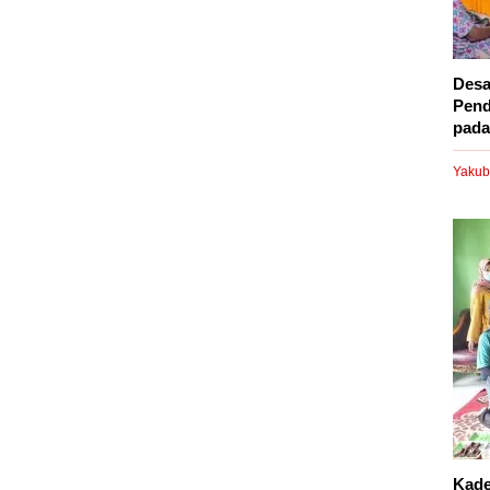
Desa
Pend
pada.
Yakub
Kade