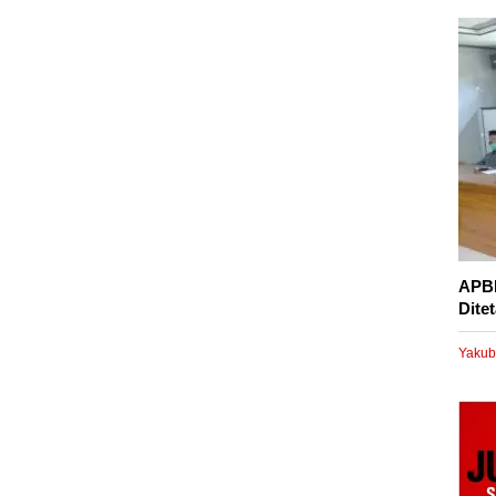
APBD
Dite
Yakub