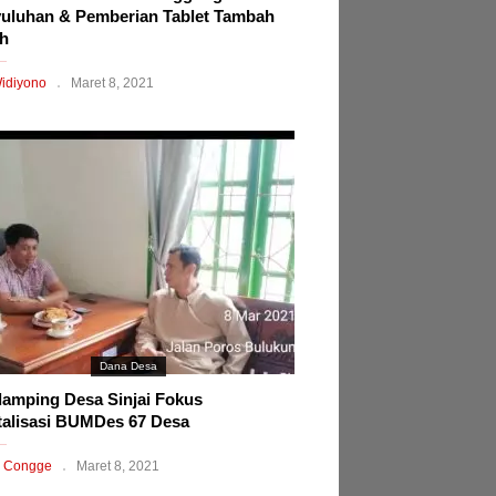
uluhan & Pemberian Tablet Tambah
h
idiyono
Maret 8, 2021
Dana Desa
amping Desa Sinjai Fokus
talisasi BUMDes 67 Desa
 Congge
Maret 8, 2021