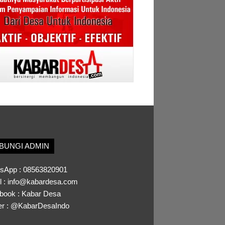
BUNGI ADMIN
sApp :
08563820901
l :
info@kabardesa.com
book :
Kabar Desa
er :
@KabarDesaIndo