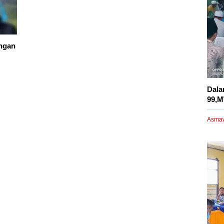
ngan
Dala
99,M
Asma