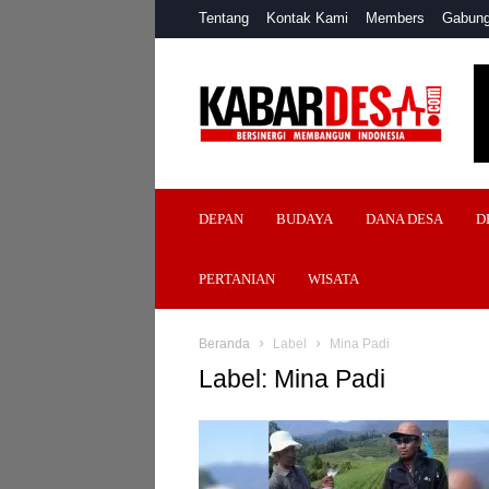
Tentang
Kontak Kami
Members
Gabung
Kabar
Desa
DEPAN
BUDAYA
DANA DESA
D
PERTANIAN
WISATA
Beranda
Label
Mina Padi
Label: Mina Padi