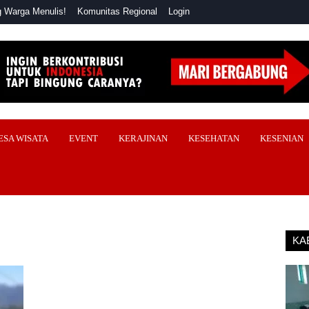
 Warga Menulis!
Komunitas Regional
Login
ESA WISATA
EVENT
KERAJINAN
KESEHATAN
KESENIAN
KA