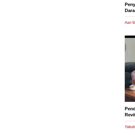
Peny
Dara
Aan W
Pend
Revi
Yakub