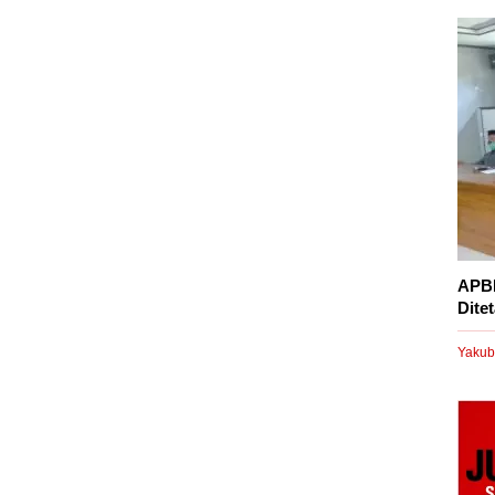
APBD
Dite
Yakub