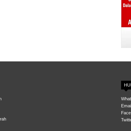
HU
h
What
Emai
Face
erah
Twitt