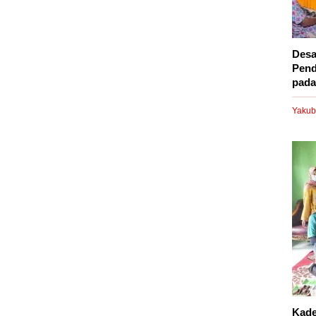
Desa
Pend
pada.
Yakub
Kade