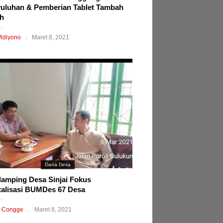
uluhan & Pemberian Tablet Tambah
h
idiyono
Maret 8, 2021
Dana Desa
amping Desa Sinjai Fokus
talisasi BUMDes 67 Desa
 Congge
Maret 8, 2021