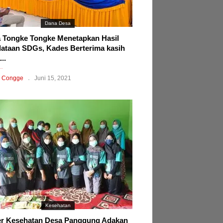
Dana Desa
 Tongke Tongke Menetapkan Hasil
ataan SDGs, Kades Berterima kasih
..
 Congge
Juni 15, 2021
Kesehatan
r Kesehatan Desa Panggung Adakan