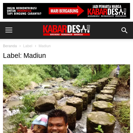
Beranda
Label
Madiun
Label: Madiun