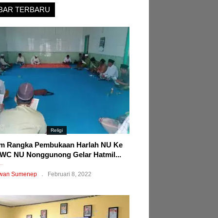
BAR TERBARU
Religi
m Rangka Pembukaan Harlah NU Ke
WC NU Nonggunong Gelar Hatmil...
wan Sumenep
Februari 8, 2022