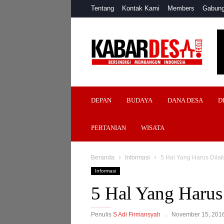
Tentang
Kontak Kami
Members
Gabung
Kabar
Desa
DEPAN
BUDAYA
DANA DESA
D
PERTANIAN
WISATA
Beranda
Informasi
5 Hal Yang Harus Dilak
Informasi
5 Hal Yang Harus
Penulis
S Adi Firmansyah
November 15, 201