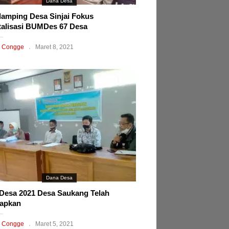
Dana Desa
amping Desa Sinjai Fokus
talisasi BUMDes 67 Desa
 Congge
Maret 8, 2021
Dana Desa
esa 2021 Desa Saukang Telah
tapkan
 Congge
Maret 5, 2021