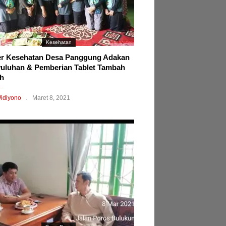
Kesehatan
r Kesehatan Desa Panggung Adakan
uluhan & Pemberian Tablet Tambah
h
idiyono
Maret 8, 2021