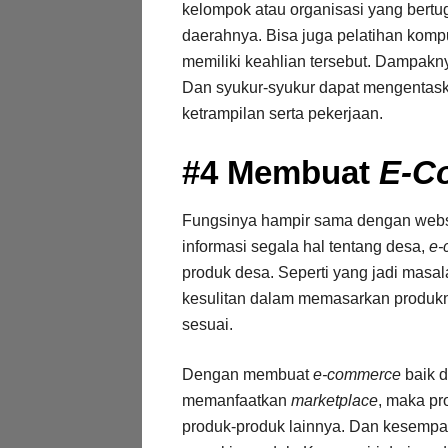
kelompok atau organisasi yang bert
daerahnya. Bisa juga pelatihan kompu
memiliki keahlian tersebut. Dampakny
Dan syukur-syukur dapat mengentas
ketrampilan serta pekerjaan.
#4 Membuat
E-C
Fungsinya hampir sama dengan websit
informasi segala hal tentang desa,
e-
produk desa. Seperti yang jadi masal
kesulitan dalam memasarkan produkny
sesuai.
Dengan membuat
e-commerce
baik 
memanfaatkan
marketplace
, maka pr
produk-produk lainnya. Dan kesempat