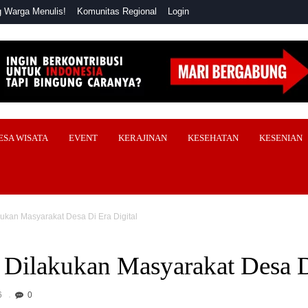
 Warga Menulis!
Komunitas Regional
Login
ESA WISATA
EVENT
KERAJINAN
KESEHATAN
KESENIAN
ukan Masyarakat Desa Di Era Digital
 Dilakukan Masyarakat Desa D
6
0