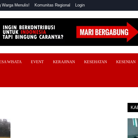
 Warga Menulis!
Komunitas Regional
Login
ESA WISATA
EVENT
KERAJINAN
KESEHATAN
KESENIAN
KA