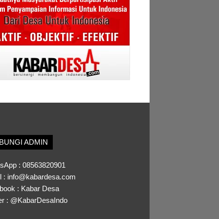
BUNGI ADMIN
sApp :
08563820901
l :
info@kabardesa.com
book :
Kabar Desa
er :
@KabarDesaIndo