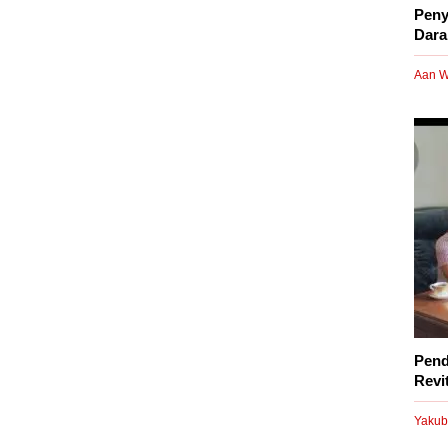
Peny
Dara
Aan W
Pend
Revi
Yakub