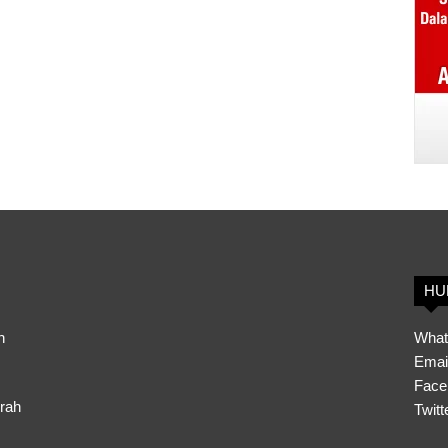
HU
h
What
Emai
Face
erah
Twitt