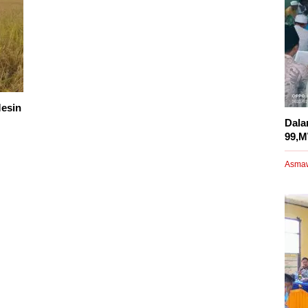
Mesin
Dala
99,M
Asma