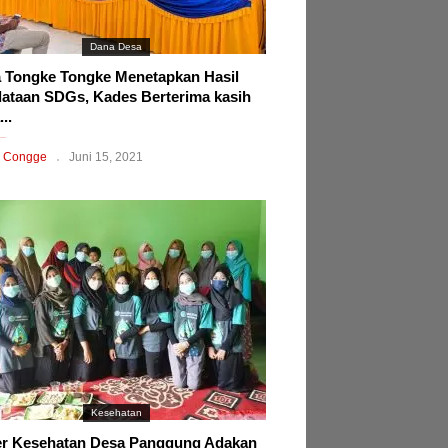
Dana Desa
 Tongke Tongke Menetapkan Hasil
ataan SDGs, Kades Berterima kasih
..
 Congge
Juni 15, 2021
Kesehatan
r Kesehatan Desa Panggung Adakan