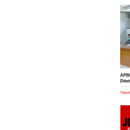
APBD
Dite
Yakub