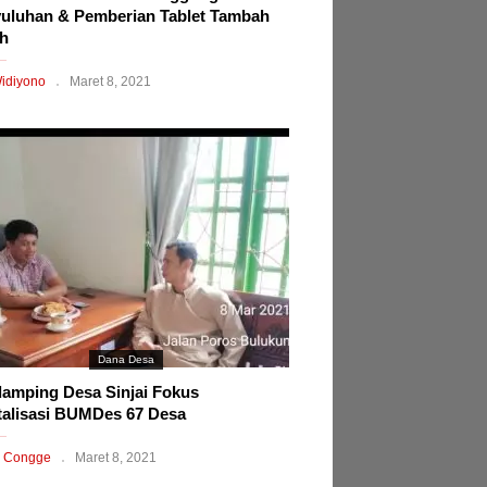
uluhan & Pemberian Tablet Tambah
h
idiyono
Maret 8, 2021
Dana Desa
amping Desa Sinjai Fokus
talisasi BUMDes 67 Desa
 Congge
Maret 8, 2021