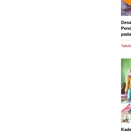
Desa
Pend
pada.
Yakub
Kade