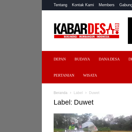
Tentang
Kontak Kami
Members
Gabung
Kabar
Desa
DEPAN
BUDAYA
DANA DESA
D
PERTANIAN
WISATA
Beranda
Label
Duwet
Label: Duwet