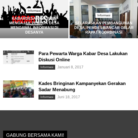
Informasi
Informasi
KABARDESA.COM INGIN
MENGAJAK PEMUDA DESA
SELARASKAN PEMBANGUNAN
MENGAWAL INFORMASI DI
DESA, PEMDES BANCAR GELAR
DESANYA
RAPAT KOORDINASI
Para Pewarta Warga Kabar Desa Lakukan
Diskusi Online
Januari 8, 2017
Informasi
Kades Bringinan Kampanyekan Gerakan
Sadar Menabung
Juni 18, 2017
Informasi
GABUNG BERSAMA KAMI!